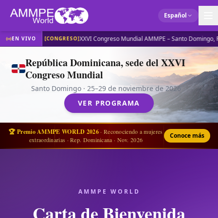
Español
XXVI Congreso Mundial AMMPE – Santo Domingo, R
EN VIVO
[
CONGRESO
]
República Dominicana, sede del XXVI
Congreso Mundial
Santo Domingo · 25–29 de noviembre de 2026
VER PROGRAMA
🏆
Premio AMMPE WORLD 2026
· Reconociendo a mujeres
Conoce más
extraordinarias · Rep. Dominicana · Nov. 2026
AMMPE WORLD
Carta de Bienvenida