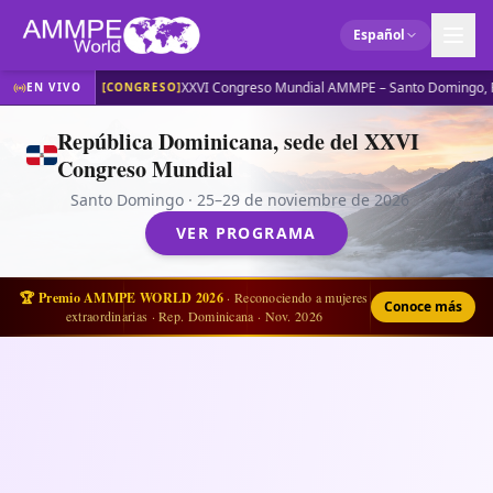
Español
XXVI Congreso Mundial AMMPE – Santo Domingo, 
EN VIVO
[
CONGRESO
]
República Dominicana, sede del XXVI
Congreso Mundial
Santo Domingo · 25–29 de noviembre de 2026
VER PROGRAMA
🏆
Premio AMMPE WORLD 2026
· Reconociendo a mujeres
Conoce más
extraordinarias · Rep. Dominicana · Nov. 2026