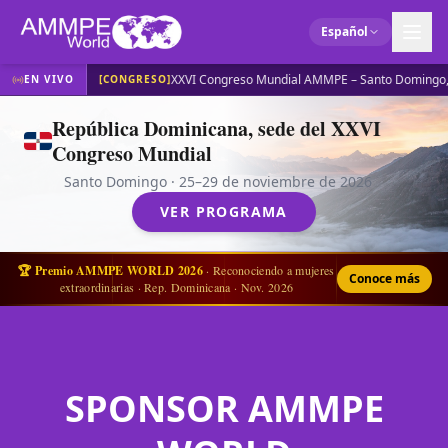
Español
XXVI Congreso Mundial AMMPE – Santo Domingo,
EN VIVO
[
CONGRESO
]
República Dominicana, sede del XXVI
Congreso Mundial
Santo Domingo · 25–29 de noviembre de 2026
VER PROGRAMA
🏆
Premio AMMPE WORLD 2026
· Reconociendo a mujeres
Conoce más
extraordinarias · Rep. Dominicana · Nov. 2026
SPONSOR AMMPE