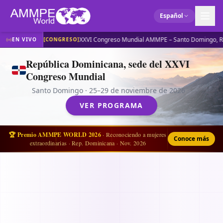
Español
XXVI Congreso Mundial AMMPE – Santo Domingo, Re
EN VIVO
[
CONGRESO
]
República Dominicana, sede del XXVI
Congreso Mundial
Santo Domingo · 25–29 de noviembre de 2026
VER PROGRAMA
🏆
Premio AMMPE WORLD 2026
· Reconociendo a mujeres
Conoce más
extraordinarias · Rep. Dominicana · Nov. 2026